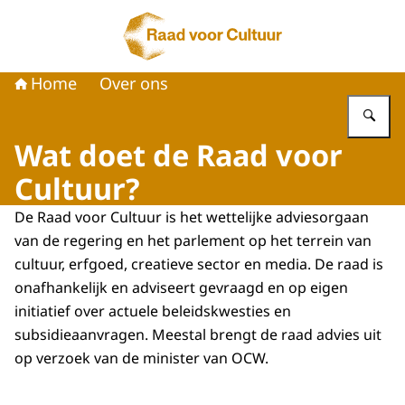
Naar de homepage van Raad voor Cultuur
Home
Over ons
Vu
Wat doet de Raad voor
Cultuur?
De Raad voor Cultuur is het wettelijke adviesorgaan
van de regering en het parlement op het terrein van
cultuur, erfgoed, creatieve sector en media. De raad is
onafhankelijk en adviseert gevraagd en op eigen
initiatief over actuele beleidskwesties en
subsidieaanvragen. Meestal brengt de raad advies uit
op verzoek van de minister van OCW.