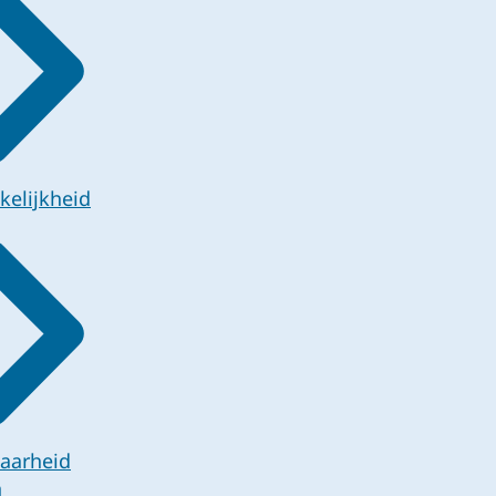
kelijkheid
aarheid
n