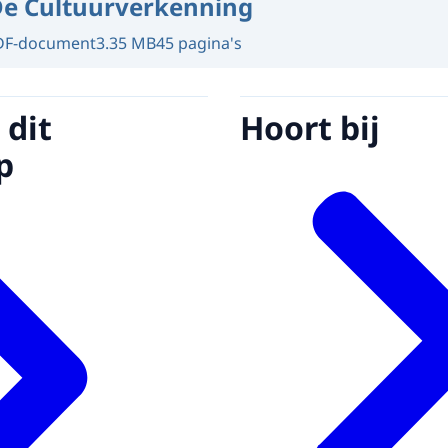
e Cultuurverkenning
DF-document
3.35 MB
45 pagina's
 dit
Hoort bij
p