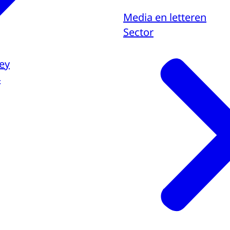
Media en letteren
Sector
vey
4