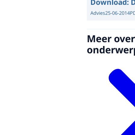
Download:
D
Advies
25-06-2014
P
Meer over
onderwer