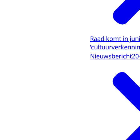
Raad komt in jun
‘cultuurverkennin
Nieuwsbericht
20