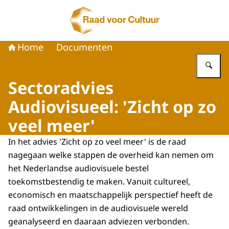
Naar de homepage van Raad voor Cultuur
Home
Documenten
Vu
Sectoradvies
Audiovisueel: 'Zicht op zo
veel meer'
In het advies 'Zicht op zo veel meer' is de raad
nagegaan welke stappen de overheid kan nemen om
het Nederlandse audiovisuele bestel
toekomstbestendig te maken. Vanuit cultureel,
economisch en maatschappelijk perspectief heeft de
raad ontwikkelingen in de audiovisuele wereld
geanalyseerd en daaraan adviezen verbonden.