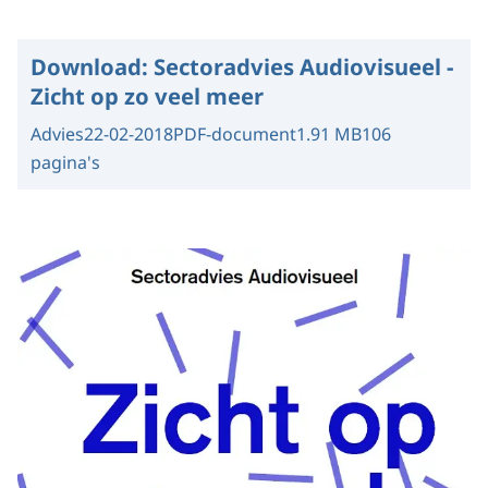
Download:
Sectoradvies Audiovisueel -
Zicht op zo veel meer
Advies
22-02-2018
PDF-document
1.91 MB
106
pagina's