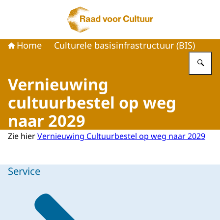
Naar de homepage van Raad voor Cultuur
Home
Culturele basisinfrastructuur (BIS)
Vu
Vernieuwing
cultuurbestel op weg
naar 2029
Zie hier
Vernieuwing Cultuurbestel op weg naar 2029
Service