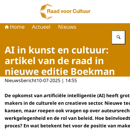
Naar de homepage van Raad voor Cultuur
Home
Actueel
Nieuws
Vu
AI in kunst en cultuur:
artikel van de raad in
nieuwe editie Boekman
Nieuwsbericht
10-07-2025 | 14:55
De opkomst van artificiële intelligentie (AI) heeft gr
makers in de culturele en creatieve sector. Nieuwe t
kansen, maar roepen ook vragen op over auteursrec
werkgelegenheid en de rol van beleid. Hoe beïnvloedt
proces? En wat betekent het voor de positie van mak