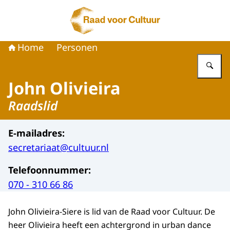
Naar de homepage van Raad voor Cultuur
Home
Personen
Vu
John Olivieira
Raadslid
E-mailadres
:
secretariaat@cultuur.nl
Telefoonnummer
:
070 - 310 66 86
John Olivieira-Siere is lid van de Raad voor Cultuur. De
heer Olivieira heeft een achtergrond in urban dance