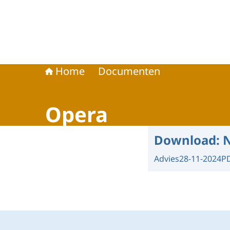
Home
Documenten
Opera
Download:
N
Advies
28-11-2024
P