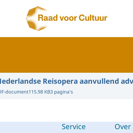
Naar de homepage van Raad voor Cultuur
ederlandse Reisopera aanvullend adv
DF-document
115.98 KB
3 pagina's
Service
Over 