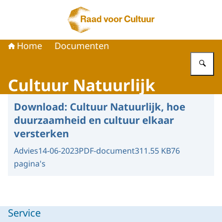
Naar de homepage van Raad voor Cultuur
Home
Documenten
Vu
Cultuur Natuurlijk
Download:
Cultuur Natuurlijk, hoe
duurzaamheid en cultuur elkaar
versterken
Advies
14-06-2023
PDF-document
311.55 KB
76
pagina's
Service