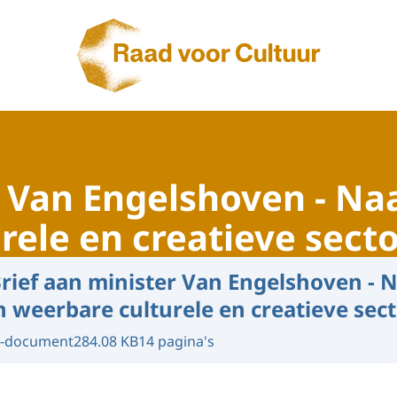
Naar de homepage van Raad voor Cultuur
r Van Engelshoven - N
rele en creatieve sect
rief aan minister Van Engelshoven - 
 weerbare culturele en creatieve sec
-document
284.08 KB
14 pagina's