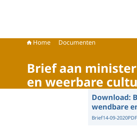
Home
Documenten
Brief aan ministe
en weerbare cultu
Download:
B
wendbare en
Brief
14-09-2020
PDF