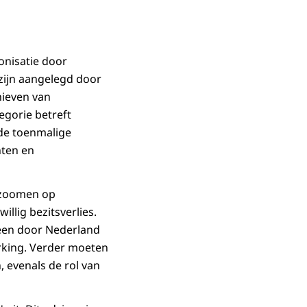
onisatie door
zijn aangelegd door
hieven van
egorie betreft
de toenmalige
nten en
e zoomen op
llig bezitsverlies.
heen door Nederland
rking. Verder moeten
 evenals de rol van