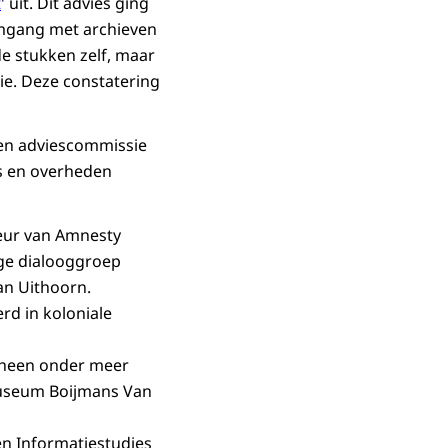
t
' uit. Dit advies ging
 omgang met archieven
e stukken zelf, maar
ie. Deze constatering
een adviescommissie
s en overheden
teur van Amnesty
ege dialooggroep
an Uithoorn.
rd in koloniale
orheen onder meer
Museum Boijmans Van
 en Informatiestudies