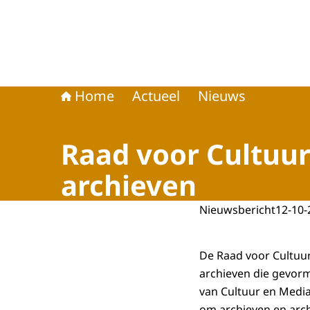
Home
Actueel
Nieuws
Raad voor Cultuur
archieven
Nieuwsbericht
12-10-
De Raad voor Cultuu
archieven die gevormd
van Cultuur en Medi
om archieven en arch