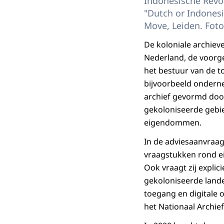
Indonesische Revol
"Dutch or Indonesi
Move, Leiden. Foto:
De koloniale archiev
Nederland, de voorge
het bestuur van de t
bijvoorbeeld onderne
archief gevormd doo
gekoloniseerde gebi
eigendommen.
In de adviesaanvraag
vraagstukken rond ei
Ook vraagt zij expl
gekoloniseerde land
toegang en digitale 
het Nationaal Archief