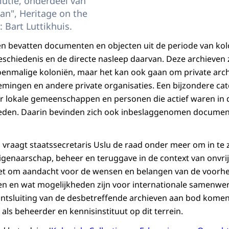
utie, onderdeel van
an", Heritage on the
 Bart Luttikhuis.
en bevatten documenten en objecten uit de periode van kol
schiedenis en de directe nasleep daarvan. Deze archieven 
oenmalige koloniën, maar het kan ook gaan om private arc
mingen en andere private organisaties. Een bijzondere cat
r lokale gemeenschappen en personen die actief waren in 
eden. Daarin bevinden zich ook inbeslaggenomen docume
 vraagt staatssecretaris Uslu de raad onder meer om in t
genaarschap, beheer en teruggave in de context van onvrijwi
iciet om aandacht voor de wensen en belangen van de voor
en en wat mogelijkheden zijn voor internationale samenwe
ontsluiting van de desbetreffende archieven aan bod komen,
 als beheerder en kennisinstituut op dit terrein.