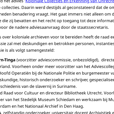
d het advies '
Koloniale Collecties en Erkenning van Onrech
 collecties. Daarin werd destijds al geconstateerd dat de
eden benadering vraagt. Het gaat immers niet alleen om d
 die zij bevatten en het recht op toegang tot deze informat
voor de nadere adviesaanvraag door de staatssecretaris.
 over koloniale archieven voor te bereiden heeft de raad 
sie zal met deskundigen en betrokken personen, instantie
e is als volgt samengesteld:
n-Tinga
(voorzitter adviescommissie, onbezoldigd), direc
rland. Voorheen onder meer voorzitter van het Adviescoll
 Hoofd Operatiën bij de Nationale Politie en burgemeester v
kundige, historisch onderzoeker en schrijver, gespecialisee
schiedenis van de slavernij in Suriname.
lid Raad voor Cultuur en directeur Bibliotheek Utrecht. Vo
der van het Stedelijk Museum Schiedam en werkzaam bij 
rdam en het Nationaal Archief in Den Haag.
s
, zelfstandig onderzoeker, universitair docent Archivistiek