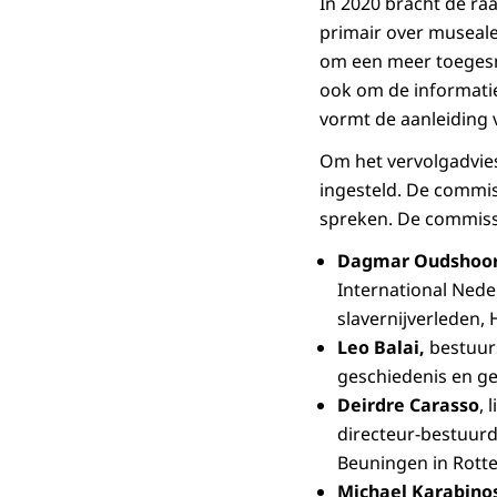
In 2020 bracht de raa
primair over museale
om een meer toegesn
ook om de informatie
vormt de aanleiding 
Om het vervolgadvies
ingesteld. De commis
spreken. De commissi
Dagmar Oudshoor
International Nede
slavernijverleden,
Leo Balai,
bestuurs
geschiedenis en ge
Deirdre Carasso
, 
directeur-bestuur
Beuningen in Rotte
Michael Karabino