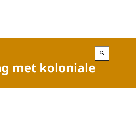
Vul in wat 
ng met koloniale