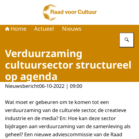
Naar de homepage van Raad voor Cultuur
Home
Actueel
Nieuws
Vu
Verduurzaming
cultuursector structureel
op agenda
Nieuwsbericht
06-10-2022 | 09:00
Wat moet er gebeuren om te komen tot een
verduurzaming van de culturele sector, de creatieve
industrie en de media? En: Hoe kan deze sector
bijdragen aan verduurzaming van de samenleving als
geheel? Een nieuwe adviescommissie van de Raad