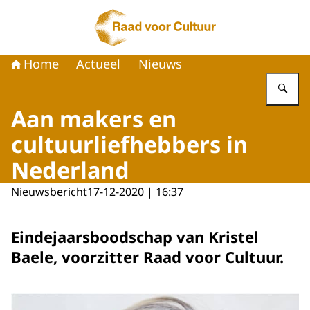
Naar de homepage van Raad voor Cultuur
Home
Actueel
Nieuws
Vu
Aan makers en
cultuurliefhebbers in
Nederland
Nieuwsbericht
17-12-2020 | 16:37
Eindejaarsboodschap van Kristel
Baele, voorzitter Raad voor Cultuur.