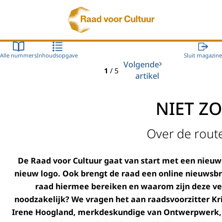
Naar de homepage van Raad voor Cultuur
Alle nummers
Inhoudsopgave
Sluit magazine
Volgende
1
/
5
artikel
NIET Z
Over de rout
De Raad voor Cultuur gaat van start met een nieuwe
nieuw logo. Ook brengt de raad een online nieuwsbri
raad hiermee bereiken en waarom zijn deze v
noodzakelijk? We vragen het aan raadsvoorzitter Kr
Irene Hoogland, merkdeskundige van Ontwerpwerk, 