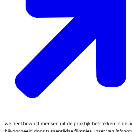
we heel bewust mensen uit de praktijk betrokken in de
d
bijvoorbeeld door tussentijdse filmpjes, inzet van
infogra